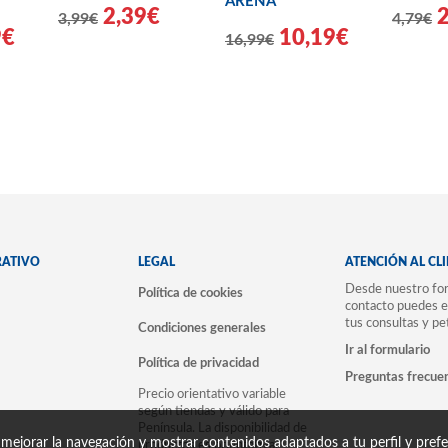
ARENA
2,39€
3,99€
4,79€
9€
10,19€
16,99€
RATIVO
LEGAL
ATENCIÓN AL CL
Desde nuestro for
Política de cookies
contacto puedes e
tus consultas y pe
Condiciones generales
Ir al formulario
Política de privacidad
Preguntas frecue
Precio orientativo variable
según tiendas y válido para
Península. La disponibilidad de
 mejorar la navegación y mostrar contenidos adaptados a tu perfil y prefer
productos es orientativa,