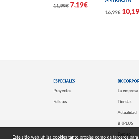
ANTRACITA
7,19€
11,99€
10,1
16,99€
ESPECIALES
BK CORPO
Proyectos
La empresa
Folletos
Tiendas
Actualidad
BKPLUS
Empleo
Este sitio web utiliza cookies tanto propias como de terceros para