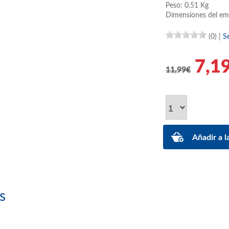
Peso: 0.51 Kg
Dimensiones del em
(0)
|
S
7,1
11,99€
s