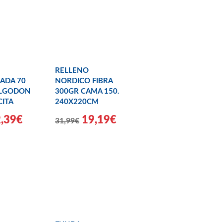
RELLENO
ADA 70
NORDICO FIBRA
ALGODON
300GR CAMA 150.
ITA
240X220CM
2,39€
19,19€
31,99€