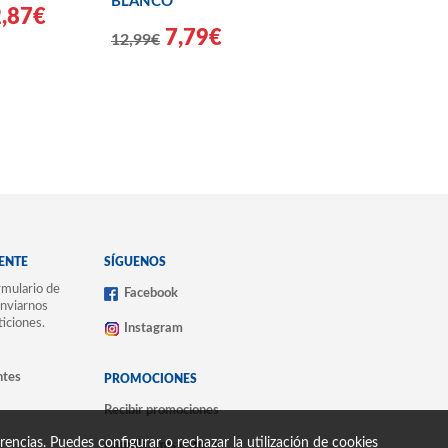
BLANCO
2,87€
7,79€
12,99€
IENTE
SÍGUENOS
mulario de
Facebook
nviarnos
ticiones.
Instagram
ntes
PROMOCIONES
Recibir promociones
encias. Puedes configurar o rechazar la utilización de cookies
Cambiar mis datos y