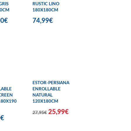
GRIS
RUSTIC LINO
50CM
180X180CM
00€
74,99€
ESTOR-PERSIANA
LABLE
ENROLLABLE
CREEN
NATURAL
180X190
120X180CM
25,99€
27,95€
9€