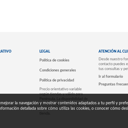
RATIVO
LEGAL
ATENCIÓN AL CL
Desde nuestro for
Política de cookies
contacto puedes e
tus consultas y pe
Condiciones generales
Ir al formulario
Política de privacidad
Preguntas frecue
Precio orientativo variable
según tiendas y válido para
Península. La disponibilidad de
 mejorar la navegación y mostrar contenidos adaptados a tu perfil y prefer
productos es orientativa,
nformación detallada sobre cómo utiliza las cookies, o conocer cómo desh
puede sufrir variaciones en
tienda.