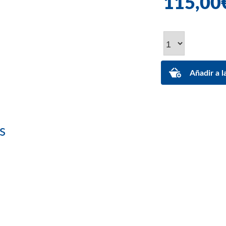
115,00
s