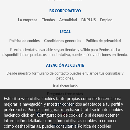
BK CORPORATIVO
La empresa
Tiendas
Actualidad
BKPLUS
Empleo
LEGAL
Política de cookies
Condiciones generales
Política de privacidad
Precio orientativo variable según tiendas y válido para Península. La
disponibilidad de productos es orientativa, puede sufrir variaciones en tienda.
ATENCIÓN AL CLIENTE
Desde nuestro formulario de contacto puedes enviarnos tus consultas y
peticiones.
Ir al formulario
Preguntas frecuentes
Este sitio web utiliza cookies tanto propias como de terceros para
mejorar la navegación y mostrar contenidos adaptados a tu perfil y
SÍGUENOS
preferencias. Puedes configurar o rechazar la utilización de cookies
Facebook
Instagram
haciendo click en “Configuración de cookies” o si deseas obtener
información detallada sobre cómo utiliza las cookies, o conocer
PROMOCIONES
cómo deshabilitarlas, puedes consultar la
Politica de cookies